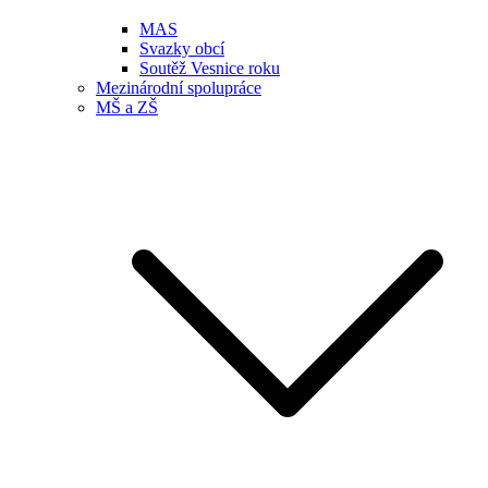
MAS
Svazky obcí
Soutěž Vesnice roku
Mezinárodní spolupráce
MŠ a ZŠ