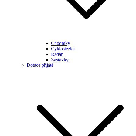
Chodníky
Cyklostezka
Radar
Zastávky
Dotace přijaté