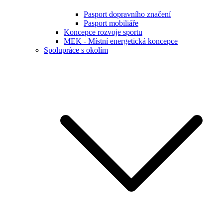
Pasport dopravního značení
Pasport mobiliáře
Koncepce rozvoje sportu
MEK - Místní energetická koncepce
Spolupráce s okolím