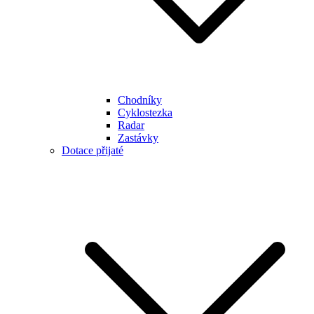
Chodníky
Cyklostezka
Radar
Zastávky
Dotace přijaté