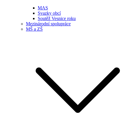
MAS
Svazky obcí
Soutěž Vesnice roku
Mezinárodní spolupráce
MŠ a ZŠ