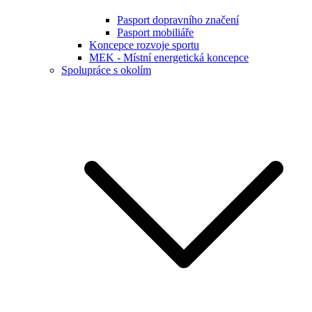
Pasport dopravního značení
Pasport mobiliáře
Koncepce rozvoje sportu
MEK - Místní energetická koncepce
Spolupráce s okolím