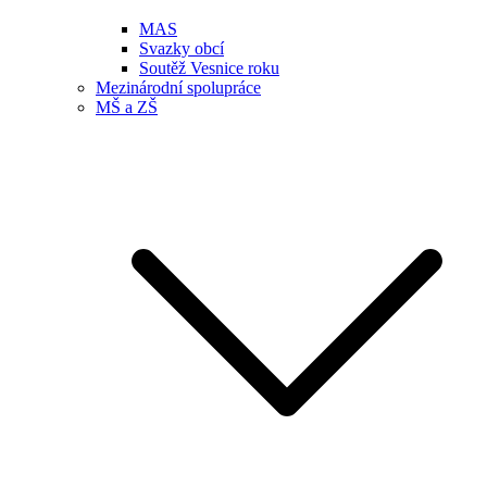
MAS
Svazky obcí
Soutěž Vesnice roku
Mezinárodní spolupráce
MŠ a ZŠ