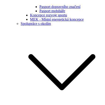
Pasport dopravního značení
Pasport mobiliáře
Koncepce rozvoje sportu
MEK - Místní energetická koncepce
Spolupráce s okolím