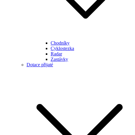
Chodníky
Cyklostezka
Radar
Zastávky
Dotace přijaté