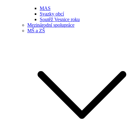
MAS
Svazky obcí
Soutěž Vesnice roku
Mezinárodní spolupráce
MŠ a ZŠ