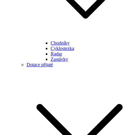
Chodníky
Cyklostezka
Radar
Zastávky
Dotace přijaté