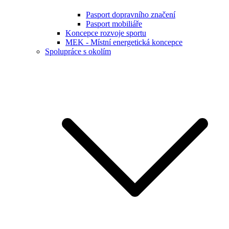
Pasport dopravního značení
Pasport mobiliáře
Koncepce rozvoje sportu
MEK - Místní energetická koncepce
Spolupráce s okolím