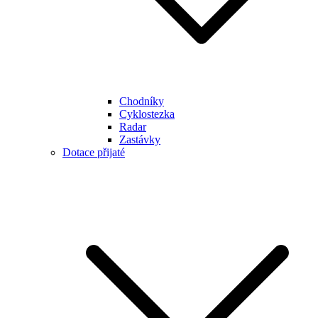
Chodníky
Cyklostezka
Radar
Zastávky
Dotace přijaté