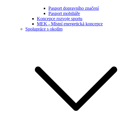
Pasport dopravního značení
Pasport mobiliáře
Koncepce rozvoje sportu
MEK - Místní energetická koncepce
Spolupráce s okolím