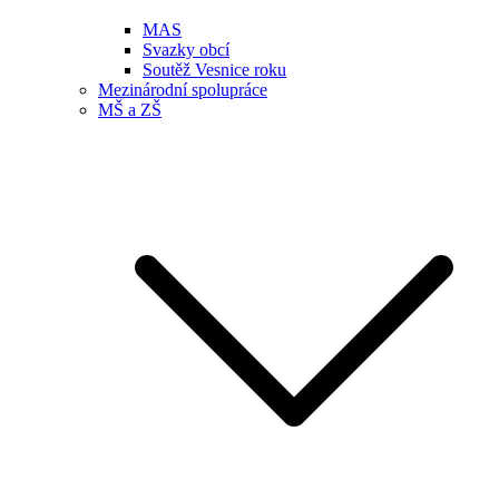
MAS
Svazky obcí
Soutěž Vesnice roku
Mezinárodní spolupráce
MŠ a ZŠ