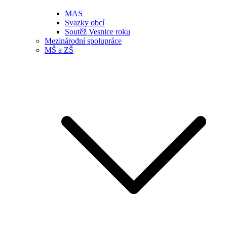
MAS
Svazky obcí
Soutěž Vesnice roku
Mezinárodní spolupráce
MŠ a ZŠ