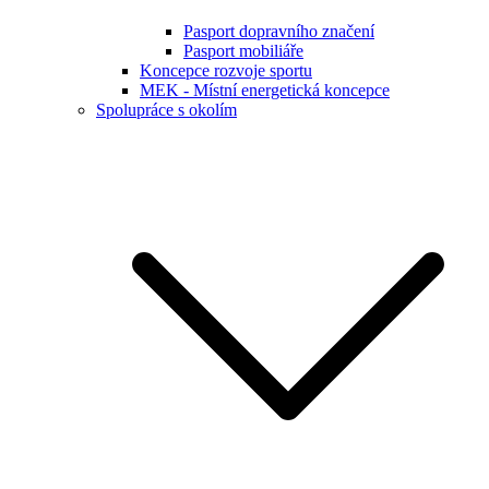
Pasport dopravního značení
Pasport mobiliáře
Koncepce rozvoje sportu
MEK - Místní energetická koncepce
Spolupráce s okolím