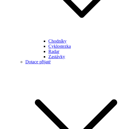
Chodníky
Cyklostezka
Radar
Zastávky
Dotace přijaté