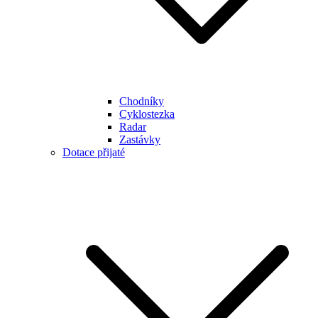
Chodníky
Cyklostezka
Radar
Zastávky
Dotace přijaté