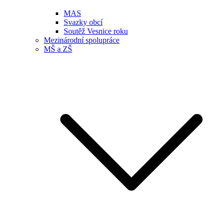
MAS
Svazky obcí
Soutěž Vesnice roku
Mezinárodní spolupráce
MŠ a ZŠ