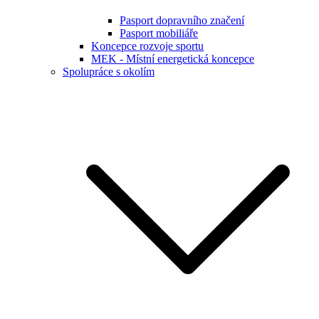
Pasport dopravního značení
Pasport mobiliáře
Koncepce rozvoje sportu
MEK - Místní energetická koncepce
Spolupráce s okolím