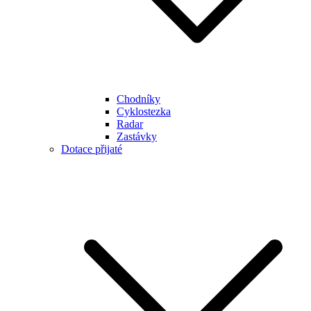
Chodníky
Cyklostezka
Radar
Zastávky
Dotace přijaté