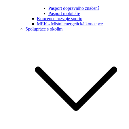
Pasport dopravního značení
Pasport mobiliáře
Koncepce rozvoje sportu
MEK - Místní energetická koncepce
Spolupráce s okolím