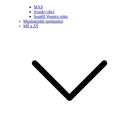
MAS
Svazky obcí
Soutěž Vesnice roku
Mezinárodní spolupráce
MŠ a ZŠ