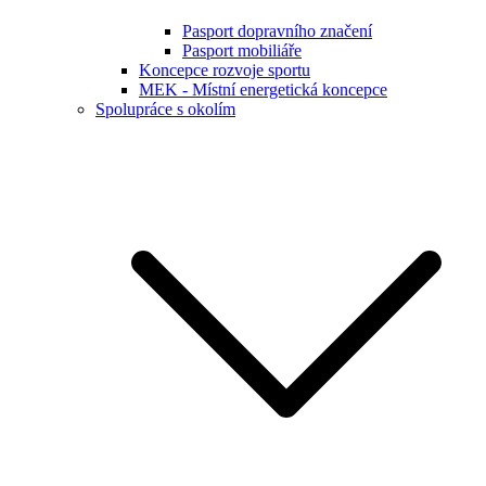
Pasport dopravního značení
Pasport mobiliáře
Koncepce rozvoje sportu
MEK - Místní energetická koncepce
Spolupráce s okolím