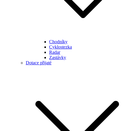
Chodníky
Cyklostezka
Radar
Zastávky
Dotace přijaté