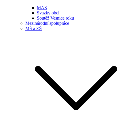
MAS
Svazky obcí
Soutěž Vesnice roku
Mezinárodní spolupráce
MŠ a ZŠ