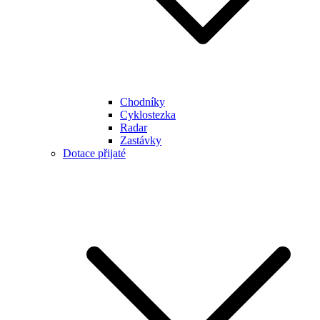
Chodníky
Cyklostezka
Radar
Zastávky
Dotace přijaté