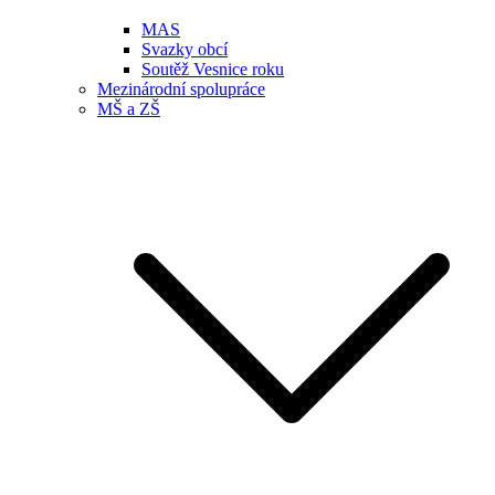
MAS
Svazky obcí
Soutěž Vesnice roku
Mezinárodní spolupráce
MŠ a ZŠ