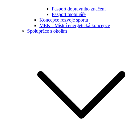
Pasport dopravního značení
Pasport mobiliáře
Koncepce rozvoje sportu
MEK - Místní energetická koncepce
Spolupráce s okolím