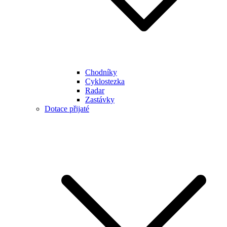
Chodníky
Cyklostezka
Radar
Zastávky
Dotace přijaté