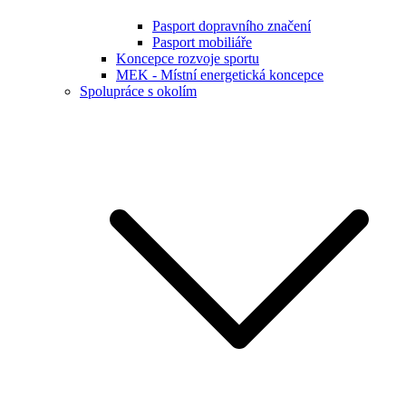
Pasport dopravního značení
Pasport mobiliáře
Koncepce rozvoje sportu
MEK - Místní energetická koncepce
Spolupráce s okolím