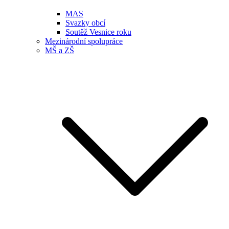
MAS
Svazky obcí
Soutěž Vesnice roku
Mezinárodní spolupráce
MŠ a ZŠ