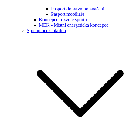
Pasport dopravního značení
Pasport mobiliáře
Koncepce rozvoje sportu
MEK - Místní energetická koncepce
Spolupráce s okolím