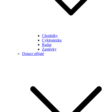
Chodníky
Cyklostezka
Radar
Zastávky
Dotace přijaté