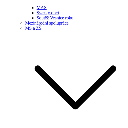
MAS
Svazky obcí
Soutěž Vesnice roku
Mezinárodní spolupráce
MŠ a ZŠ