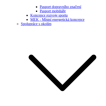
Pasport dopravního značení
Pasport mobiliáře
Koncepce rozvoje sportu
MEK - Místní energetická koncepce
Spolupráce s okolím