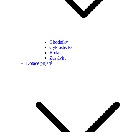
Chodníky
Cyklostezka
Radar
Zastávky
Dotace přijaté