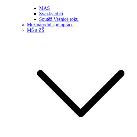
MAS
Svazky obcí
Soutěž Vesnice roku
Mezinárodní spolupráce
MŠ a ZŠ