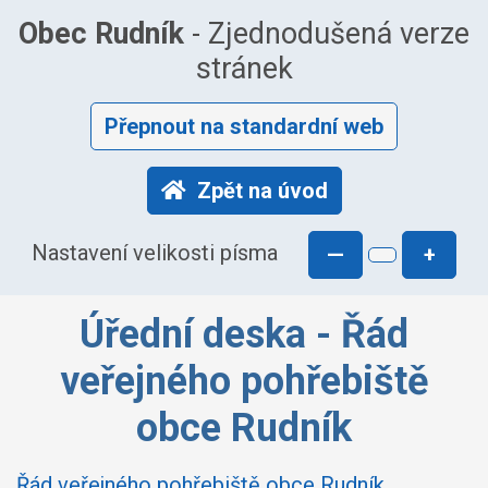
Obec Rudník
- Zjednodušená verze
stránek
Přepnout na standardní web
Zpět na úvod
Nastavení velikosti písma
—
+
Úřední deska - Řád
veřejného pohřebiště
obce Rudník
Řád veřejného pohřebiště obce Rudník