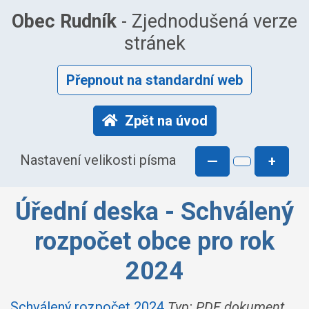
Obec Rudník
- Zjednodušená verze
stránek
Přepnout na standardní web
Zpět na úvod
Nastavení velikosti písma
—
+
Úřední deska - Schválený
rozpočet obce pro rok
2024
Schválený rozpočet 2024
Typ: PDF dokument,