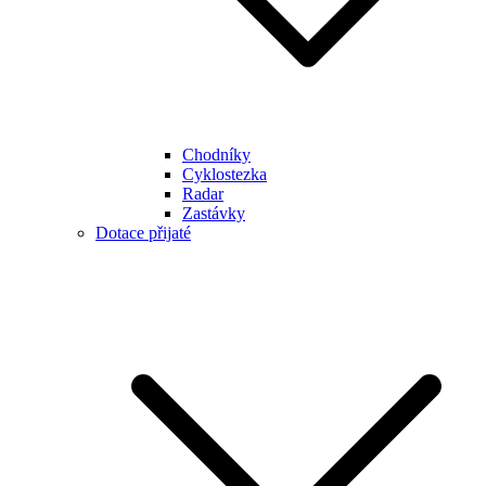
Chodníky
Cyklostezka
Radar
Zastávky
Dotace přijaté