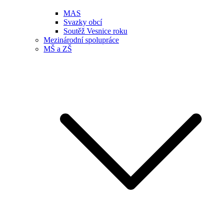
MAS
Svazky obcí
Soutěž Vesnice roku
Mezinárodní spolupráce
MŠ a ZŠ