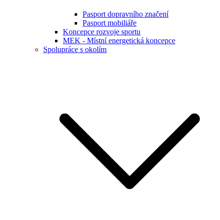
Pasport dopravního značení
Pasport mobiliáře
Koncepce rozvoje sportu
MEK - Místní energetická koncepce
Spolupráce s okolím