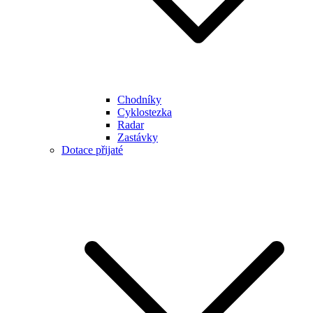
Chodníky
Cyklostezka
Radar
Zastávky
Dotace přijaté