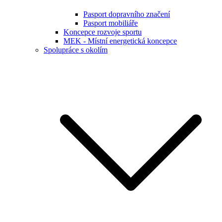
Pasport dopravního značení
Pasport mobiliáře
Koncepce rozvoje sportu
MEK - Místní energetická koncepce
Spolupráce s okolím