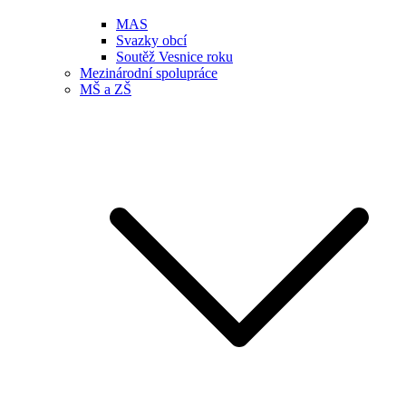
MAS
Svazky obcí
Soutěž Vesnice roku
Mezinárodní spolupráce
MŠ a ZŠ