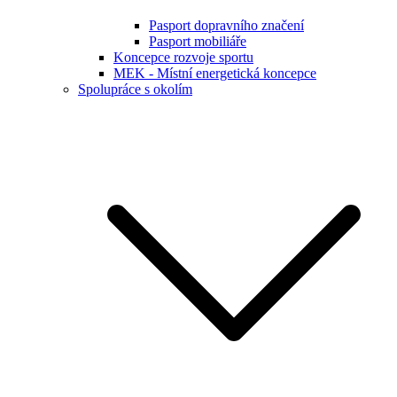
Pasport dopravního značení
Pasport mobiliáře
Koncepce rozvoje sportu
MEK - Místní energetická koncepce
Spolupráce s okolím