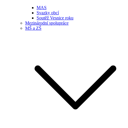
MAS
Svazky obcí
Soutěž Vesnice roku
Mezinárodní spolupráce
MŠ a ZŠ