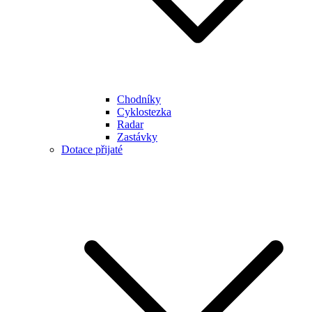
Chodníky
Cyklostezka
Radar
Zastávky
Dotace přijaté