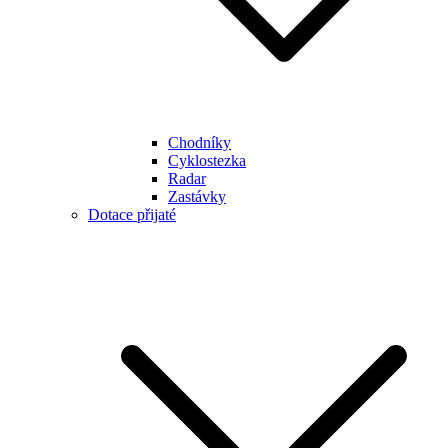
Chodníky
Cyklostezka
Radar
Zastávky
Dotace přijaté