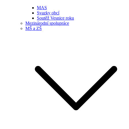
MAS
Svazky obcí
Soutěž Vesnice roku
Mezinárodní spolupráce
MŠ a ZŠ