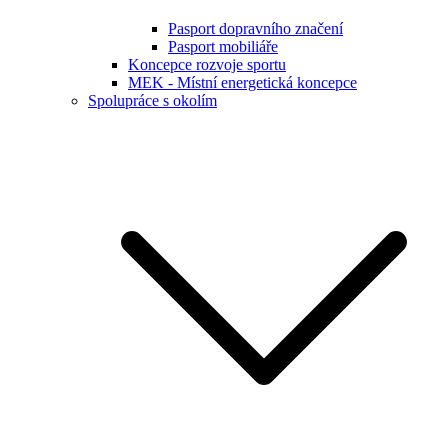
Pasport dopravního značení
Pasport mobiliáře
Koncepce rozvoje sportu
MEK - Místní energetická koncepce
Spolupráce s okolím