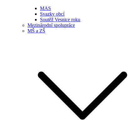
MAS
Svazky obcí
Soutěž Vesnice roku
Mezinárodní spolupráce
MŠ a ZŠ