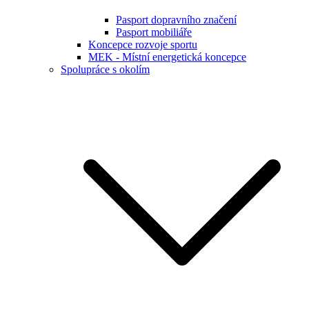
Pasport dopravního značení
Pasport mobiliáře
Koncepce rozvoje sportu
MEK - Místní energetická koncepce
Spolupráce s okolím