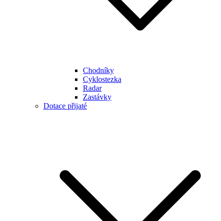
Chodníky
Cyklostezka
Radar
Zastávky
Dotace přijaté