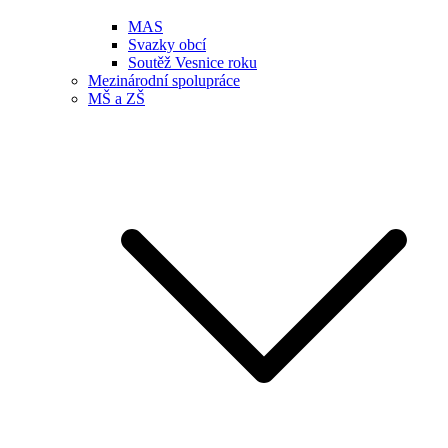
MAS
Svazky obcí
Soutěž Vesnice roku
Mezinárodní spolupráce
MŠ a ZŠ