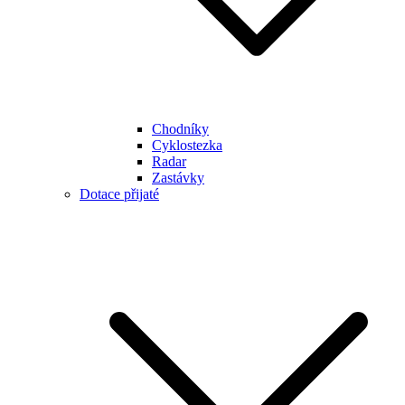
Chodníky
Cyklostezka
Radar
Zastávky
Dotace přijaté