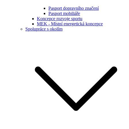
Pasport dopravního značení
Pasport mobiliáře
Koncepce rozvoje sportu
MEK - Místní energetická koncepce
Spolupráce s okolím