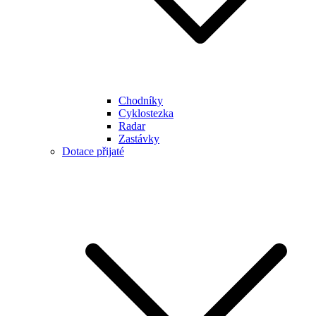
Chodníky
Cyklostezka
Radar
Zastávky
Dotace přijaté