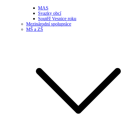
MAS
Svazky obcí
Soutěž Vesnice roku
Mezinárodní spolupráce
MŠ a ZŠ