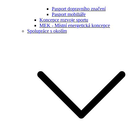
Pasport dopravního značení
Pasport mobiliáře
Koncepce rozvoje sportu
MEK - Místní energetická koncepce
Spolupráce s okolím