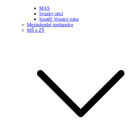
MAS
Svazky obcí
Soutěž Vesnice roku
Mezinárodní spolupráce
MŠ a ZŠ