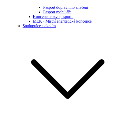
Pasport dopravního značení
Pasport mobiliáře
Koncepce rozvoje sportu
MEK - Místní energetická koncepce
Spolupráce s okolím