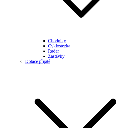
Chodníky
Cyklostezka
Radar
Zastávky
Dotace přijaté