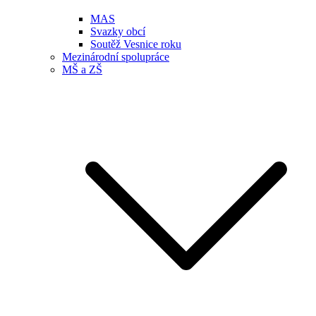
MAS
Svazky obcí
Soutěž Vesnice roku
Mezinárodní spolupráce
MŠ a ZŠ