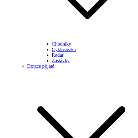
Chodníky
Cyklostezka
Radar
Zastávky
Dotace přijaté