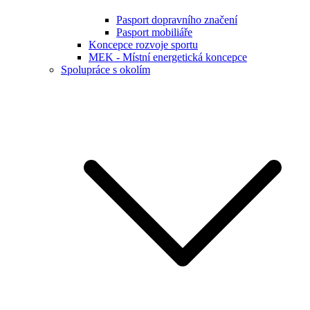
Pasport dopravního značení
Pasport mobiliáře
Koncepce rozvoje sportu
MEK - Místní energetická koncepce
Spolupráce s okolím