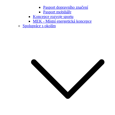
Pasport dopravního značení
Pasport mobiliáře
Koncepce rozvoje sportu
MEK - Místní energetická koncepce
Spolupráce s okolím