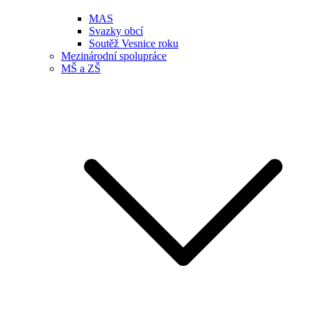
MAS
Svazky obcí
Soutěž Vesnice roku
Mezinárodní spolupráce
MŠ a ZŠ