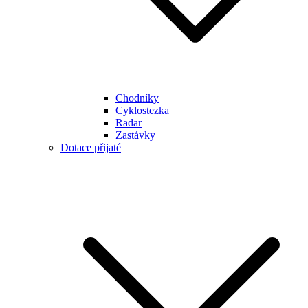
Chodníky
Cyklostezka
Radar
Zastávky
Dotace přijaté