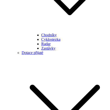
Chodníky
Cyklostezka
Radar
Zastávky
Dotace přijaté