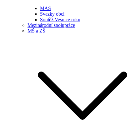
MAS
Svazky obcí
Soutěž Vesnice roku
Mezinárodní spolupráce
MŠ a ZŠ