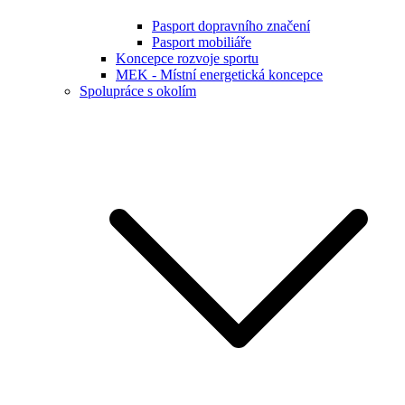
Pasport dopravního značení
Pasport mobiliáře
Koncepce rozvoje sportu
MEK - Místní energetická koncepce
Spolupráce s okolím