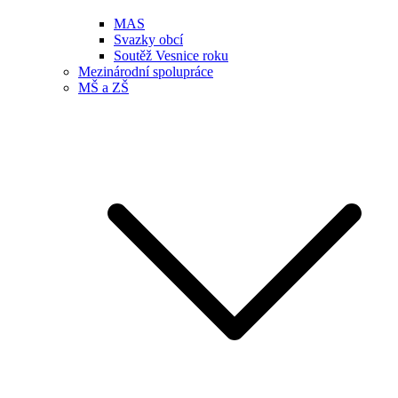
MAS
Svazky obcí
Soutěž Vesnice roku
Mezinárodní spolupráce
MŠ a ZŠ