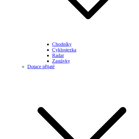
Chodníky
Cyklostezka
Radar
Zastávky
Dotace přijaté