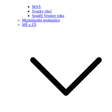
MAS
Svazky obcí
Soutěž Vesnice roku
Mezinárodní spolupráce
MŠ a ZŠ