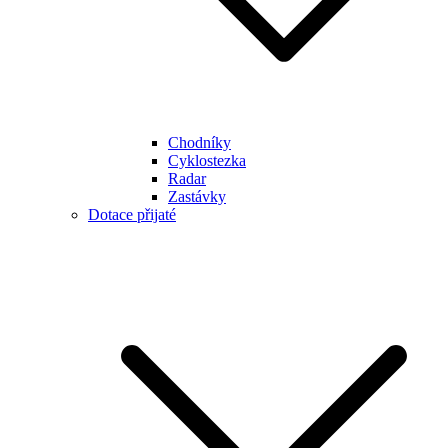
Chodníky
Cyklostezka
Radar
Zastávky
Dotace přijaté