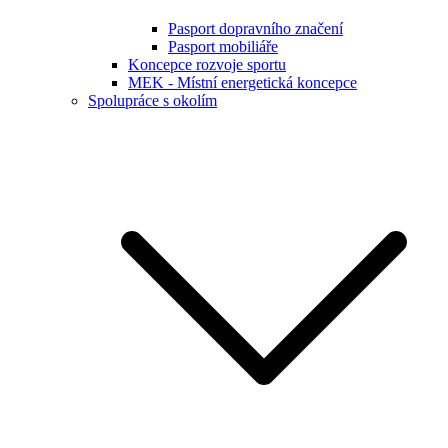
Pasport dopravního značení
Pasport mobiliáře
Koncepce rozvoje sportu
MEK - Místní energetická koncepce
Spolupráce s okolím