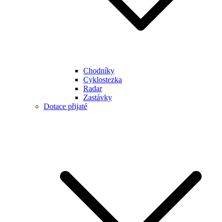
Chodníky
Cyklostezka
Radar
Zastávky
Dotace přijaté