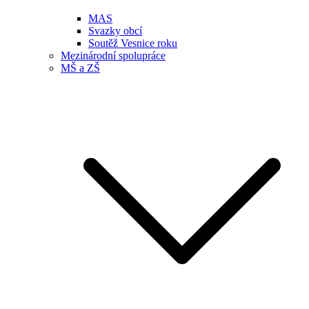
MAS
Svazky obcí
Soutěž Vesnice roku
Mezinárodní spolupráce
MŠ a ZŠ