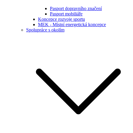
Pasport dopravního značení
Pasport mobiliáře
Koncepce rozvoje sportu
MEK - Místní energetická koncepce
Spolupráce s okolím