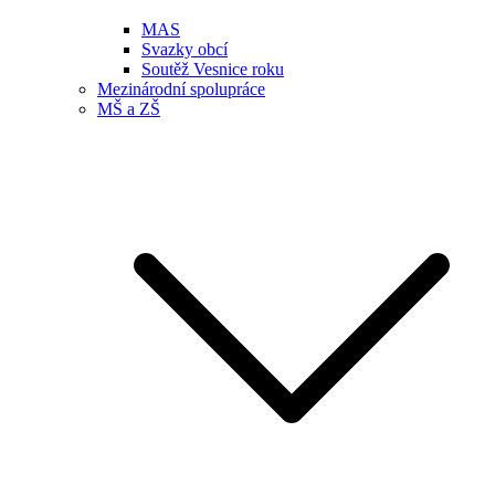
MAS
Svazky obcí
Soutěž Vesnice roku
Mezinárodní spolupráce
MŠ a ZŠ