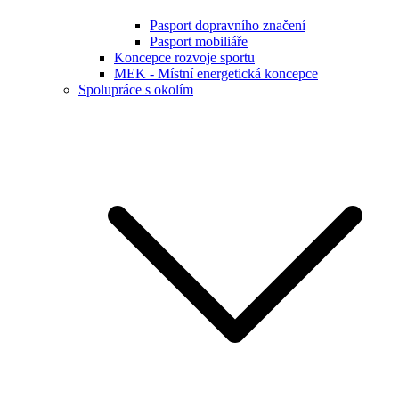
Pasport dopravního značení
Pasport mobiliáře
Koncepce rozvoje sportu
MEK - Místní energetická koncepce
Spolupráce s okolím