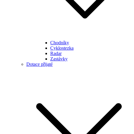
Chodníky
Cyklostezka
Radar
Zastávky
Dotace přijaté