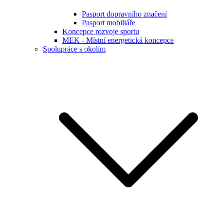
Pasport dopravního značení
Pasport mobiliáře
Koncepce rozvoje sportu
MEK - Místní energetická koncepce
Spolupráce s okolím