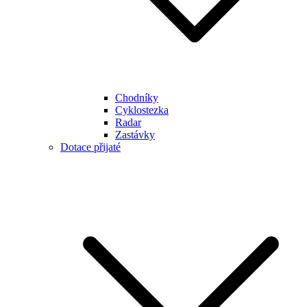
Chodníky
Cyklostezka
Radar
Zastávky
Dotace přijaté