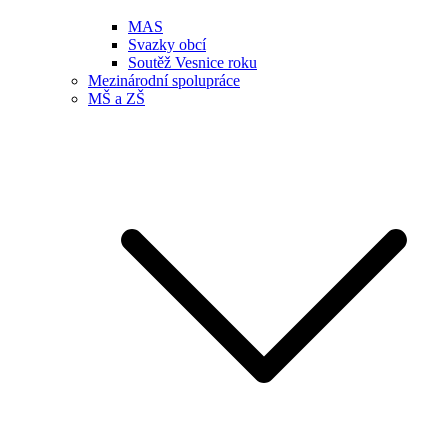
MAS
Svazky obcí
Soutěž Vesnice roku
Mezinárodní spolupráce
MŠ a ZŠ