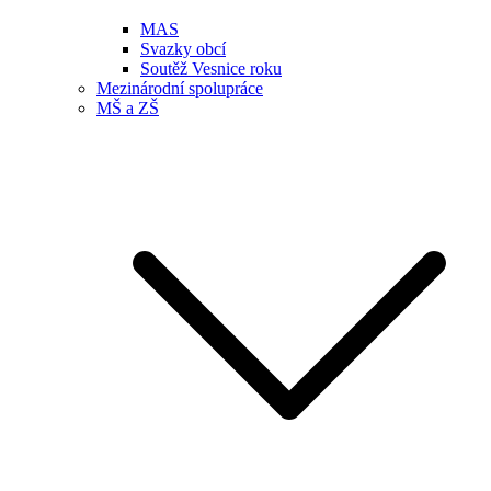
MAS
Svazky obcí
Soutěž Vesnice roku
Mezinárodní spolupráce
MŠ a ZŠ