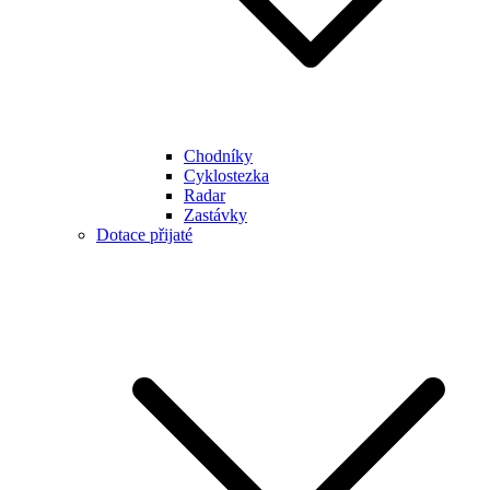
Chodníky
Cyklostezka
Radar
Zastávky
Dotace přijaté