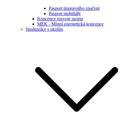
Pasport dopravního značení
Pasport mobiliáře
Koncepce rozvoje sportu
MEK - Místní energetická koncepce
Spolupráce s okolím