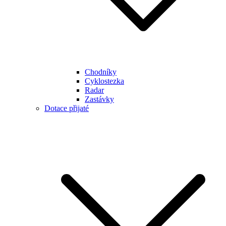
Chodníky
Cyklostezka
Radar
Zastávky
Dotace přijaté