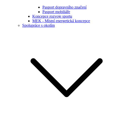
Pasport dopravního značení
Pasport mobiliáře
Koncepce rozvoje sportu
MEK - Místní energetická koncepce
Spolupráce s okolím