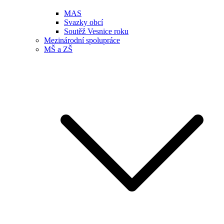
MAS
Svazky obcí
Soutěž Vesnice roku
Mezinárodní spolupráce
MŠ a ZŠ