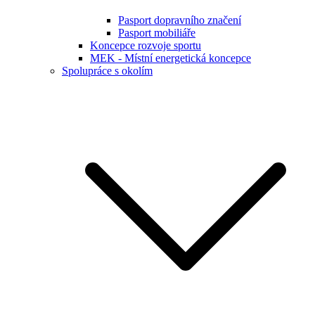
Pasport dopravního značení
Pasport mobiliáře
Koncepce rozvoje sportu
MEK - Místní energetická koncepce
Spolupráce s okolím