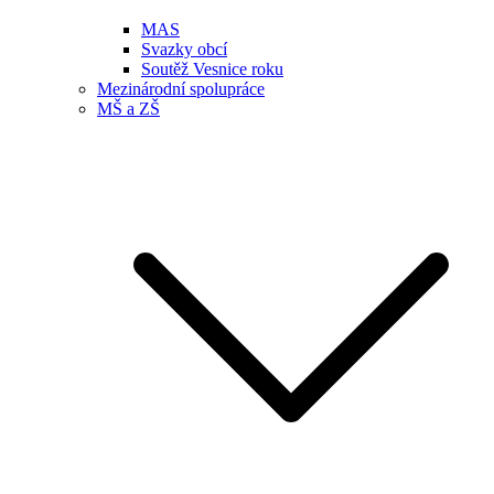
MAS
Svazky obcí
Soutěž Vesnice roku
Mezinárodní spolupráce
MŠ a ZŠ