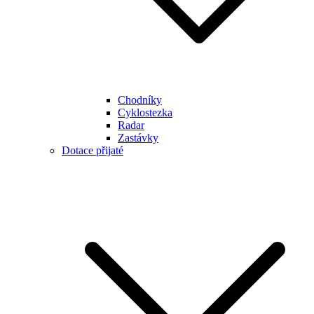
Chodníky
Cyklostezka
Radar
Zastávky
Dotace přijaté