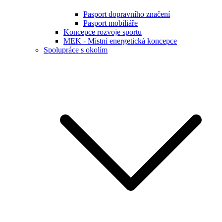
Pasport dopravního značení
Pasport mobiliáře
Koncepce rozvoje sportu
MEK - Místní energetická koncepce
Spolupráce s okolím