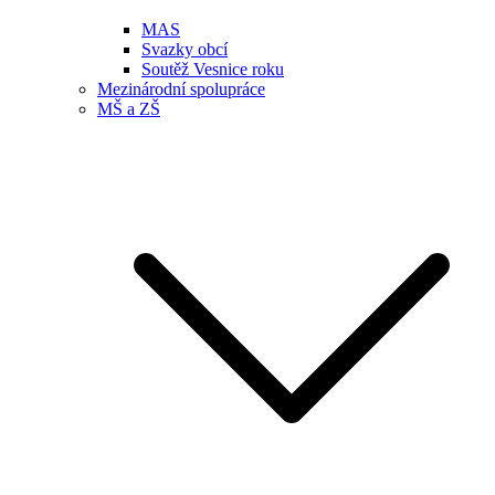
MAS
Svazky obcí
Soutěž Vesnice roku
Mezinárodní spolupráce
MŠ a ZŠ