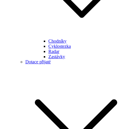
Chodníky
Cyklostezka
Radar
Zastávky
Dotace přijaté