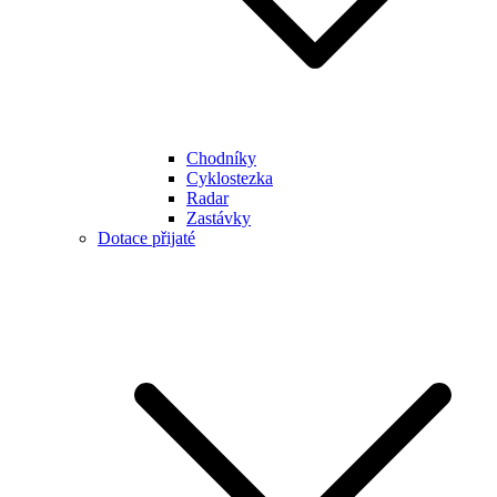
Chodníky
Cyklostezka
Radar
Zastávky
Dotace přijaté