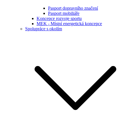
Pasport dopravního značení
Pasport mobiliáře
Koncepce rozvoje sportu
MEK - Místní energetická koncepce
Spolupráce s okolím