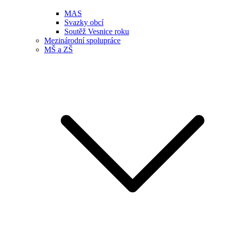
MAS
Svazky obcí
Soutěž Vesnice roku
Mezinárodní spolupráce
MŠ a ZŠ