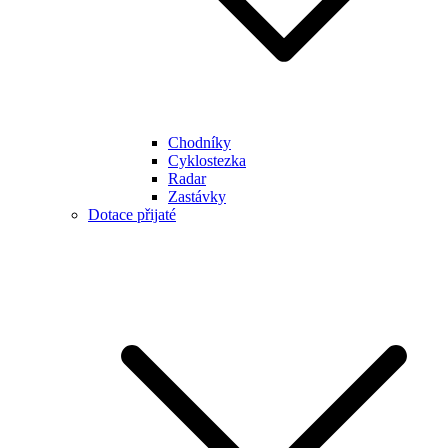
Chodníky
Cyklostezka
Radar
Zastávky
Dotace přijaté