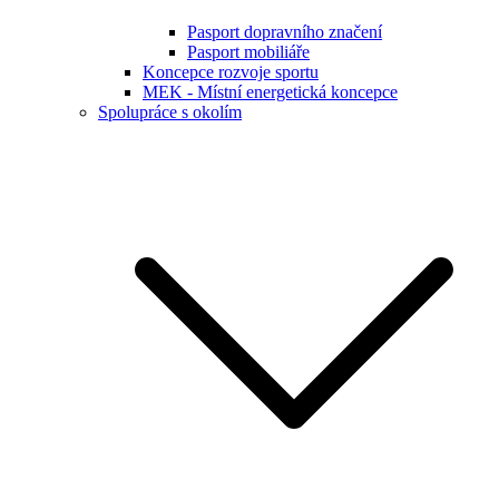
Pasport dopravního značení
Pasport mobiliáře
Koncepce rozvoje sportu
MEK - Místní energetická koncepce
Spolupráce s okolím