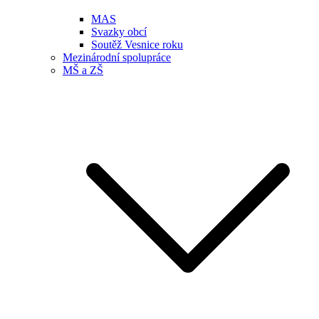
MAS
Svazky obcí
Soutěž Vesnice roku
Mezinárodní spolupráce
MŠ a ZŠ