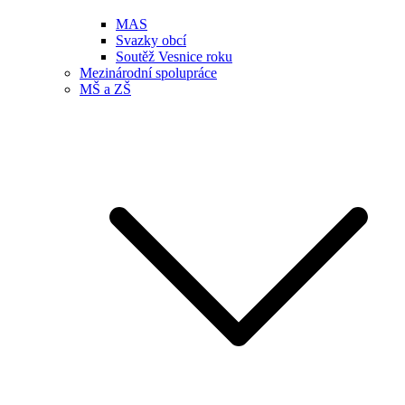
MAS
Svazky obcí
Soutěž Vesnice roku
Mezinárodní spolupráce
MŠ a ZŠ