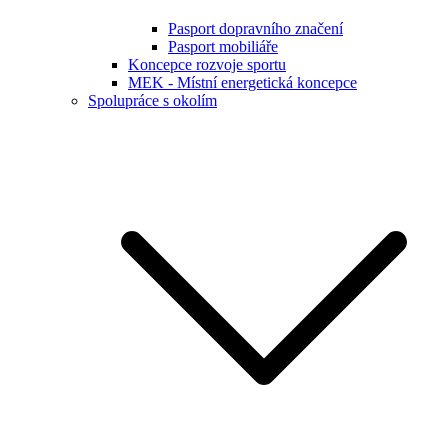
Pasport dopravního značení
Pasport mobiliáře
Koncepce rozvoje sportu
MEK - Místní energetická koncepce
Spolupráce s okolím