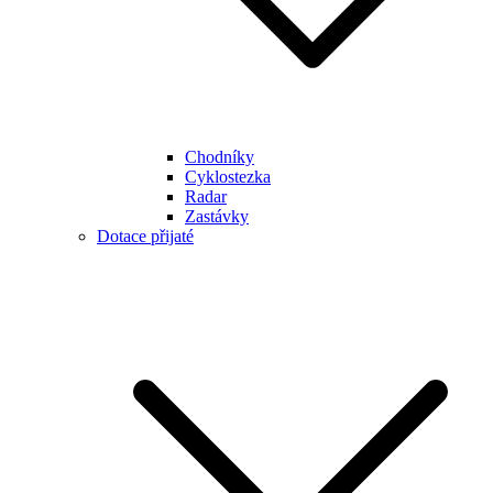
Chodníky
Cyklostezka
Radar
Zastávky
Dotace přijaté