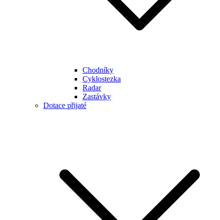
Chodníky
Cyklostezka
Radar
Zastávky
Dotace přijaté