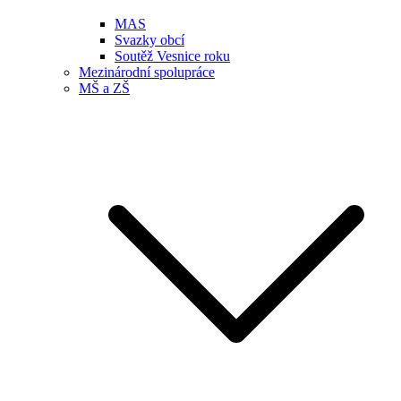
MAS
Svazky obcí
Soutěž Vesnice roku
Mezinárodní spolupráce
MŠ a ZŠ