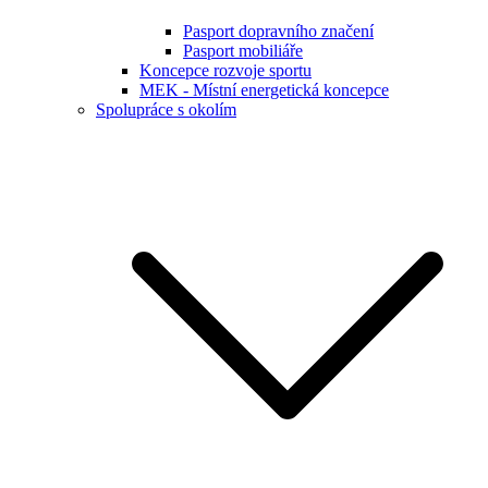
Pasport dopravního značení
Pasport mobiliáře
Koncepce rozvoje sportu
MEK - Místní energetická koncepce
Spolupráce s okolím